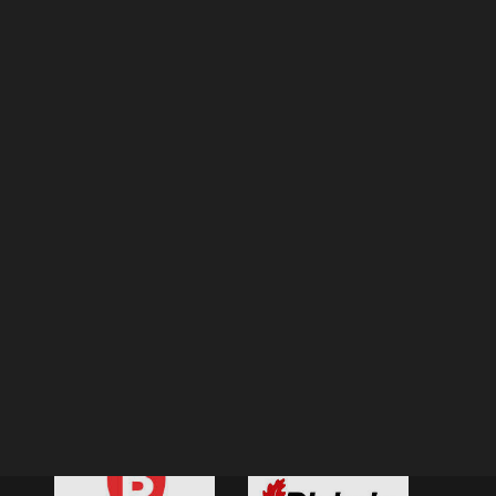
designed to foster knowledge exchange and
generate new ideas. A community that aims to
create connections across creative fields. A platform
dedicated to sharing visual creativity and exploring
multiple design disciplines: graphic design, product
design, illustration, architecture, photography, interior
design, industrial design, development, and creative
industries, among others.
Año tras año, Selekted es posible gracias al respaldo
y la colaboración de entidades y organizaciones
clave que apuestan por el talento y la innovación: