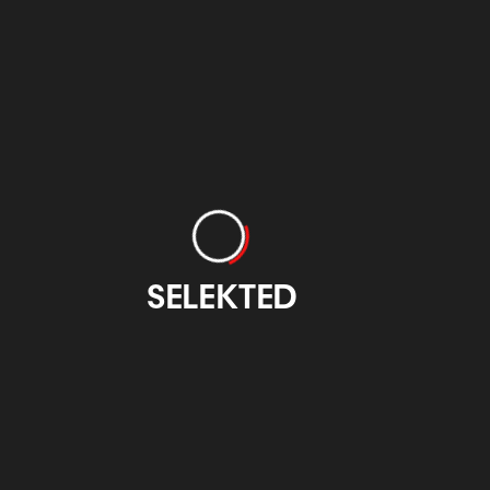
eidedesign.eus
Otzarreta
otzarreta.com
SELEKTED
Feria Internacional
CIFP Emilio
de Grabado y Arte
Campuzano Bilbao
sobre Papel
atxuri.net
figbilbao.com