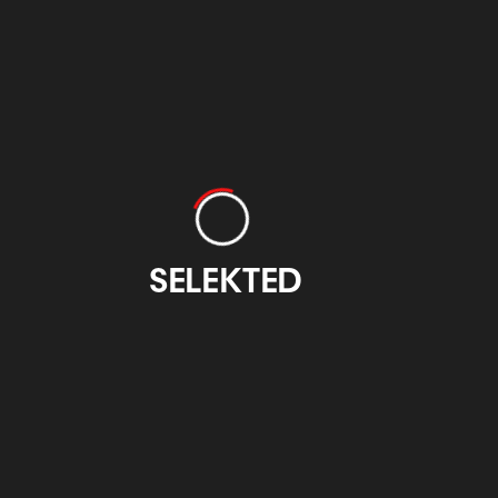
Otzarreta
EIDE Basque
Design
otzarreta.com
eidedesign.eus
SELEKTED
Feria Internacional
CIFP Emilio
de Grabado y Arte
Campuzano Bilbao
sobre Papel
atxuri.net
figbilbao.com