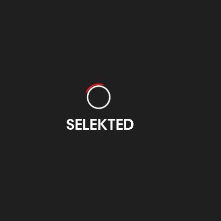
Otzarreta
EIDE Basque
Design
otzarreta.com
eidedesign.eus
SELEKTED
Feria Internacional
CIFP Emilio
de Grabado y Arte
Campuzano Bilbao
sobre Papel
atxuri.net
figbilbao.com