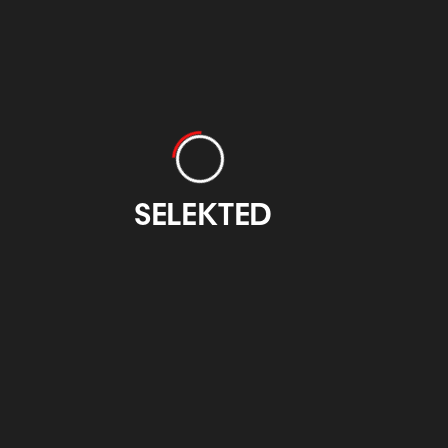
eidedesign.eus
Otzarreta
otzarreta.com
SELEKTED
Feria Internacional
CIFP Emilio
de Grabado y Arte
Campuzano Bilbao
sobre Papel
atxuri.net
figbilbao.com