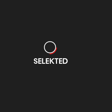
BDW - Bilbao
Garcinuño
Otzarreta
zkaia Design
Comunicación
eek
Gráfica
otzarreta.com
baobizkaiadesignweek.eus
imprentagarcinuno.com
SELEKTED
ercoHotel
Guarro Casas
Mondragon
liseo Bilbao
Unibertsitatea