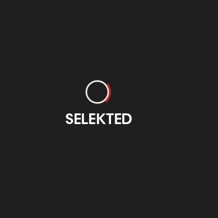
BDW - Bilbao
Garcinuño
Otzarreta
zkaia Design
Comunicación
eek
Gráfica
otzarreta.com
baobizkaiadesignweek.eus
imprentagarcinuno.com
SELEKTED
ercoHotel
Guarro Casas
Mondragon
liseo Bilbao
Unibertsitatea