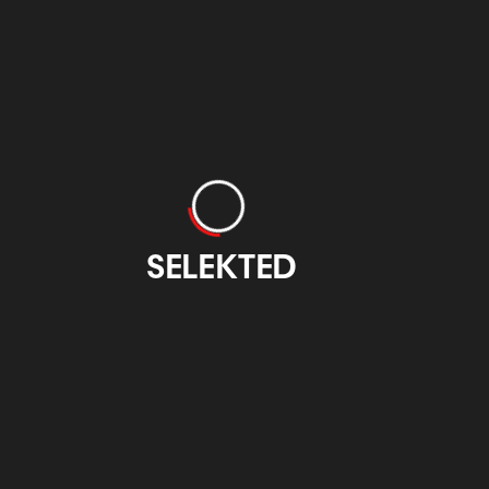
BDW - Bilbao
Garcinuño
Otzarreta
zkaia Design
Comunicación
eek
Gráfica
otzarreta.com
baobizkaiadesignweek.eus
imprentagarcinuno.com
SELEKTED
Mondragon
Unibertsitatea
mondragon.edu
ercoHotel
Guarro Casas
liseo Bilbao