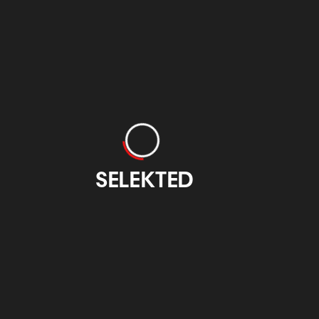
Otzarreta
EIDE Basque
Design
otzarreta.com
eidedesign.eus
SELEKTED
Feria Internacional
CIFP Emilio
de Grabado y Arte
Campuzano Bilbao
sobre Papel
atxuri.net
figbilbao.com