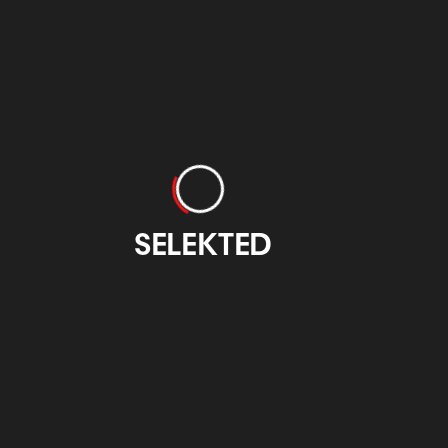
BDW - Bilbao
Garcinuño
Otzarreta
zkaia Design
Comunicación
eek
Gráfica
otzarreta.com
baobizkaiadesignweek.eus
imprentagarcinuno.com
SELEKTED
ercoHotel
Guarro Casas
Mondragon
liseo Bilbao
Unibertsitatea